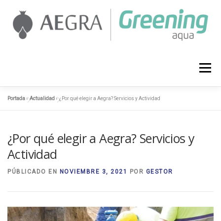
Saltar
al
contenido
AEGRA
SERVICIOS
PROYECTOS
Menú
Portada
»
Actualidad
»
¿Por qué elegir a Aegra? Servicios y Actividad
ACTUALIDAD
CONTACTO
958 127 374
¿Por qué elegir a Aegra? Servicios y
Actividad
PÚBLICADO EN
NOVIEMBRE 3, 2021
POR
GESTOR