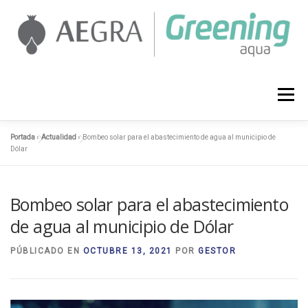
Saltar
al
contenido
AEGRA
SERVICIOS
PROYECTOS
Menú
Portada
»
Actualidad
»
Bombeo solar para el abastecimiento de agua al municipio de
ACTUALIDAD
CONTACTO
958 127 374
Dólar
Bombeo solar para el abastecimiento
de agua al municipio de Dólar
PÚBLICADO EN
OCTUBRE 13, 2021
POR
GESTOR