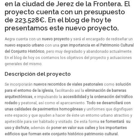
en la ciudad de Jerez de la Frontera. El
proyecto cuenta con un presupuesto
de 223.528€. En el blog de hoy te
presentamos este nuevo proyecto.
Aegra cuenta con un
nuevo proyecto
y será el encargado de rediseñar un
nuevo espacio urbano
con una
gran importancia en el Patrimonio Cultural
del Conjunto Histórico
, pero muy degradado y abandonado actualmente.
En el blog de hoy os contamos los objetivos del proyecto y actuaciones
generales del mismo.
Descripción del proyecto
Se incorporarán
nuevos recorridos de viales peatonales
como
solución
para el entorno de la iglesia
, facilitando así la
eliminación de barreras
arquitectónicas
, e impulsando la
accesibilidad y la ordenación del tráfico
rodado
y peatonal, así como el aparcamiento.
Todo se desarrollará con
unas calidades de pavimentos homogéneas
y uniformes que dignifiquen
este espacio y que ayuden a hacer de éste un entorno urbano atractivo y
apetecible para ser habitado y visitado. De esta forma
se fomentará su
uso y disfrute
, además de
poner en valor sus calles y los importantes
edificios que forman este conjunto histórico patrimonio cultural.