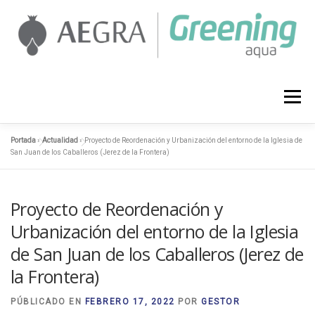
Saltar
al
contenido
AEGRA
SERVICIOS
PROYECTOS
Menú
Portada
»
Actualidad
»
Proyecto de Reordenación y Urbanización del entorno de la Iglesia de
ACTUALIDAD
CONTACTO
958 127 374
San Juan de los Caballeros (Jerez de la Frontera)
Proyecto de Reordenación y
Urbanización del entorno de la Iglesia
de San Juan de los Caballeros (Jerez de
la Frontera)
PÚBLICADO EN
FEBRERO 17, 2022
POR
GESTOR