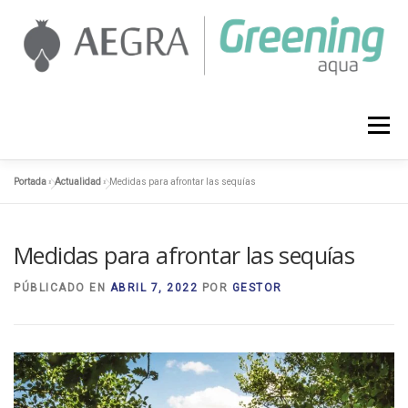
Saltar
al
contenido
AEGRA
SERVICIOS
PROYECTOS
Menú
Portada
»
Actualidad
»
Medidas para afrontar las sequías
ACTUALIDAD
CONTACTO
958 127 374
Medidas para afrontar las sequías
PÚBLICADO EN
ABRIL 7, 2022
POR
GESTOR