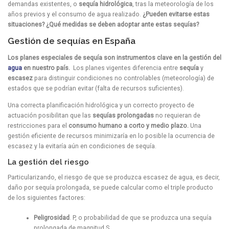
demandas existentes, o
sequía hidrológica
, tras la meteorología de los
años previos y el consumo de agua realizado.
¿Pueden evitarse estas
situaciones? ¿Qué medidas se deben adoptar ante estas sequías?
Gestión de sequías en España
Los planes especiales de sequía son instrumentos clave en la gestión del
agua
en nuestro país.
Los planes vigentes diferencia entre
sequía
y
escasez
para distinguir condiciones no controlables (meteorología) de
estados que se podrían evitar (falta de recursos suficientes).
Una correcta planificación hidrológica y un correcto proyecto de
actuación posibilitan que las
sequías prolongadas
no requieran de
restricciones para el
consumo humano a corto y medio plazo.
Una
gestión eficiente de recursos minimizaría en lo posible la ocurrencia de
escasez y la evitaría aún en condiciones de sequía.
La gestión del riesgo
Particularizando, el riesgo de que se produzca escasez de agua, es decir,
daño por sequía prolongada, se puede calcular como el triple producto
de los siguientes factores:
Peligrosidad
. P, o probabilidad de que se produzca una sequía
prolongada de magnitud S.