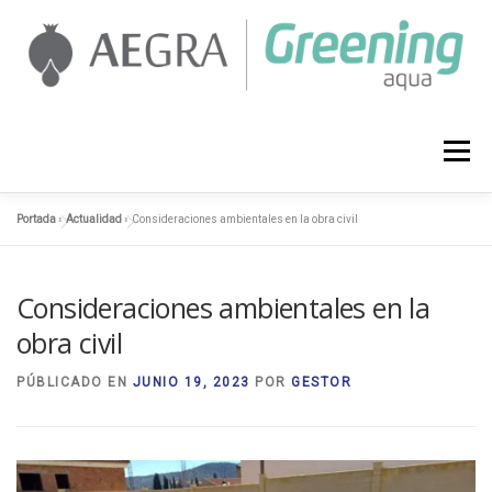
Saltar
al
contenido
AEGRA
SERVICIOS
PROYECTOS
Menú
Portada
»
Actualidad
»
Consideraciones ambientales en la obra civil
ACTUALIDAD
CONTACTO
958 127 374
Consideraciones ambientales en la
obra civil
PÚBLICADO EN
JUNIO 19, 2023
POR
GESTOR