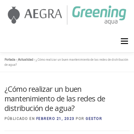
Saltar
al
contenido
AEGRA
SERVICIOS
PROYECTOS
Menú
Portada
»
Actualidad
»
¿Cómo realizar un buen mantenimiento de las redes de distribución
ACTUALIDAD
CONTACTO
958 127 374
de agua?
¿Cómo realizar un buen
mantenimiento de las redes de
distribución de agua?
PÚBLICADO EN
FEBRERO 21, 2023
POR
GESTOR