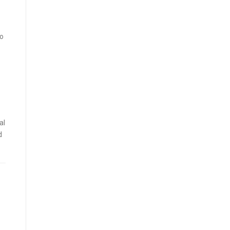
no
al
d