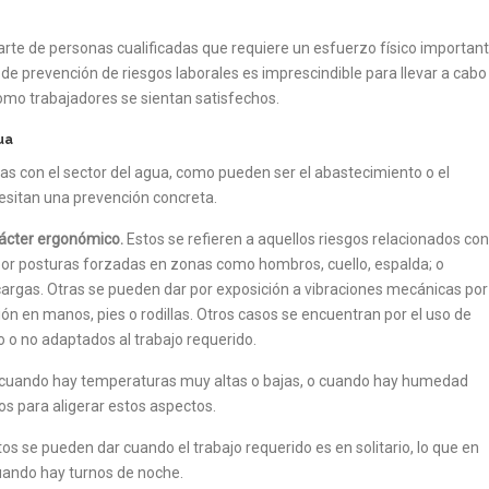
parte de personas cualificadas que requiere un esfuerzo físico important
n de prevención de riesgos laborales es imprescindible para llevar a cabo
como trabajadores se sientan satisfechos.
ua
s con el sector del agua, como pueden ser el abastecimiento o el
esitan una prevención concreta.
rácter ergonómico.
Estos se refieren a aquellos riesgos relacionados con
as por posturas forzadas en zonas como hombros, cuello, espalda; o
argas. Otras se pueden dar por exposición a vibraciones mecánicas por
ión en manos, pies o rodillas. Otros casos se encuentran por el uso de
o o no adaptados al trabajo requerido.
 cuando hay temperaturas muy altas o bajas, o cuando hay humedad
os para aligerar estos aspectos.
tos se pueden dar cuando el trabajo requerido es en solitario, lo que en
uando hay turnos de noche.