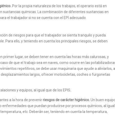
giénico.
Por la propia naturaleza de los trabajos, el operario está en
con sustancias químicas. La combinación de diferentes sustancias en
ra el trabajador si no se cuenta con el EPI adecuado.
ón de riesgos para que el trabajador se sienta tranquilo y pueda
e. Para ello, y teniendo en cuenta los principales riesgos, se deben
n primer lugar, se deben tener en cuenta las horas más calurosas, y
 caso de que el trabajo sea en naves, como ocurre en las potabilizadora
imientos repetitivos, se debe usar maquinaria que ayude a aliviarlos, a
en desplazamientos largos, ofrecer motocicletas, coches o furgonetas
alaciones y equipos, al igual que de los EPIS.
antes a la hora de prevenir
riesgos de carácter higiénico.
Un buen equip
s o enfermedades que puedan producirse por procesos químicos, al igual
e temperatura, etc. Deberán ser, teniendo en cuenta la temperatura,