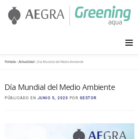
Saltar
al
contenido
AEGRA
SERVICIOS
PROYECTOS
Menú
Portada
»
Actualidad
»
Día Mundial del Medio Ambiente
ACTUALIDAD
CONTACTO
958 127 374
Día Mundial del Medio Ambiente
PÚBLICADO EN
JUNIO 5, 2020
POR
GESTOR