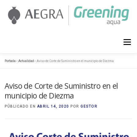
Saltar
al
contenido
AEGRA
SERVICIOS
PROYECTOS
Menú
Portada
»
Actualidad
»
Aviso de Corte de Suministro en el municipio de Diezma
ACTUALIDAD
CONTACTO
958 127 374
Aviso de Corte de Suministro en el
municipio de Diezma
PÚBLICADO EN
ABRIL 14, 2020
POR
GESTOR